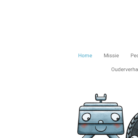
Ga
direct
naar
de
hoofdinhoud
Home
Missie
Pe
Ouderverha