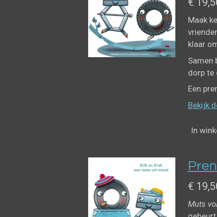
€ 19,5
Maak ken
vrienden
klaar om
Samen b
dorp te
Een pre
Bekijk d
In win
Pren
€ 19,5
Muts vo
gebeurt,