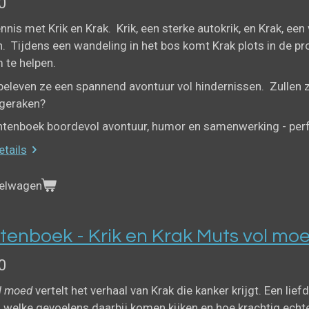
0
nis met Krik en Krak. Krik, een sterke autokrik, en Krak, een 
. Tijdens een wandeling in het bos komt Krak plots in de pro
 te helpen.
eleven ze een spannend avontuur vol hindernissen. Zullen ze 
 geraken?
ntenboek boordevol avontuur, humor en samenwerking - perfe
etails
kelwagen
tenboek - Krik en Krak Muts vol mo
0
l moed
vertelt het verhaal van Krak die kanker krijgt. Een lie
 welke gevoelens daarbij komen kijken en hoe krachtig echte